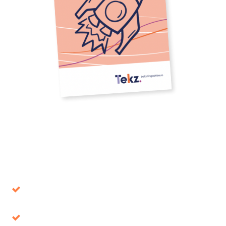
Download our whitepaper
Avoid decisions that turn out to be wrong in the
long term
Tax benefits, where is it up for grabs?