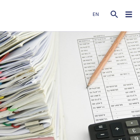
EN
NL