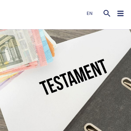
EN
NL