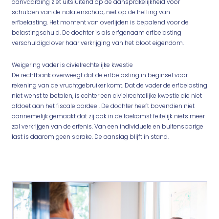
aanvaarding ziet uitsluitend op de aansprakelijkheid voor
schulden van de nalatenschap, niet op de heffing van
erfbelasting. Het moment van overlijden is bepalend voor de
belastingschuld. De dochter is als erfgenaam erfbelasting
verschuldigd over haar verkrijging van het bloot eigendom.
Weigering vader is civielrechtelijke kwestie
De rechtbank overweegt dat de erfbelasting in beginsel voor
rekening van de vruchtgebruiker komt. Dat de vader de erfbelasting
niet wenst te betalen, is echter een civielrechtelijke kwestie die niet
afdoet aan het fiscale oordeel. De dochter heeft bovendien niet
aannemelijk gemaakt dat zij ook in de toekomst feitelijk niets meer
zal verkrijgen van de erfenis. Van een individuele en buitensporige
last is daarom geen sprake. De aanslag blijft in stand.