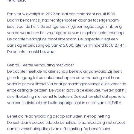
18-6-2026
Een vrouw overlijdt in 2022 en laat een testament na uit 1986.
Daarin benoemt zij haar echtgenoot en dochter tot erfgenaam,
ieder voor de helft. De echtgenoot krijgt een legaat tegen inbreng
van de waarde en het vruchtgebruik van de gehele nalatenschap.
De dochter verkrijgt de bloot eigendom. De inspecteur legt een
aanslag erfbelasting op van € 2.500, later verminderd tot € 2.444.
De dochter maakt bezwaar.
Gebrouilleerde verhouding met vader
De dochter heeft de nalatenschap beneficiair aanvaard. Zij heeft
geen toegang tot de nalatenschap en de verhouding met haar
vader is gebrouilleerd. Via haar gemachtigde vraagt zij de vader de
erfbelasting te betalen. De vader laat via de executeur weten dat hij
de erfbelasting niet wenst te betalen. De dochter stelt dat sprake is
van een individuele en buitensporige last in de zin van het EVRM.
Beneficiaire aanvaarding ziet op schulden, niet op heffing
De rechtbank oordeelt dat de beneficiaire aanvaarding niet afdoet
aan de verschuldigdheid van erfbelasting. De beneficiaire