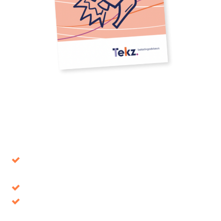
Download our whitepaper
Avoid decisions that turn out to be wrong in the
long term
Tax benefits, where is it up for grabs?
Discover your opportunities and take
advantage