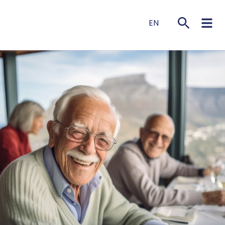
EN
NL